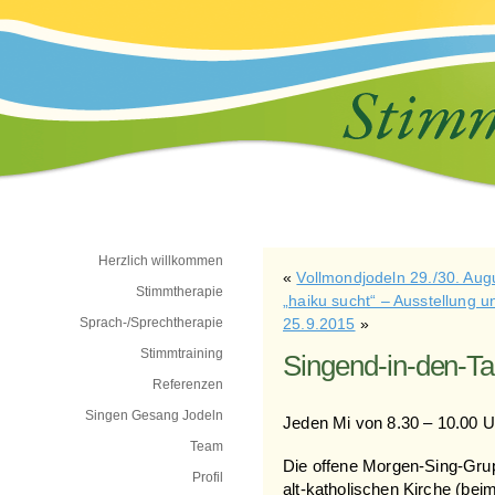
Herzlich willkommen
«
Vollmondjodeln 29./30. Aug
Stimmtherapie
„haiku sucht“ – Ausstellung 
Sprach-/Sprechtherapie
25.9.2015
»
Stimmtraining
Singend-in-den-Ta
Referenzen
Singen Gesang Jodeln
Jeden Mi von 8.30 – 10.00 U
Team
Die offene Morgen-Sing-Grupp
Profil
alt-katholischen Kirche (bei