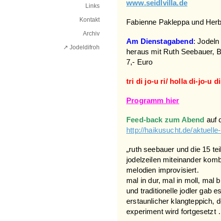
www.seidlvilla.de
Links
Kontakt
Fabienne Pakleppa und Her
Archiv
Am Dienstagabend
: Jodel
↗ Jodeldifroh︎
heraus mit Ruth Seebauer, B
7,- Euro
tri di jo-u ri/ holla di-jo-u d
Programm hier
Feed-back zum Abend
auf 
http://haikusucht.de/aktuelle-
„ruth seebauer und die 15 t
jodelzeilen miteinander komb
melodien improvisiert.
mal in dur, mal in moll, mal b
und traditionelle jodler gab 
erstaunlicher klangteppich, d
experiment wird fortgesetzt 