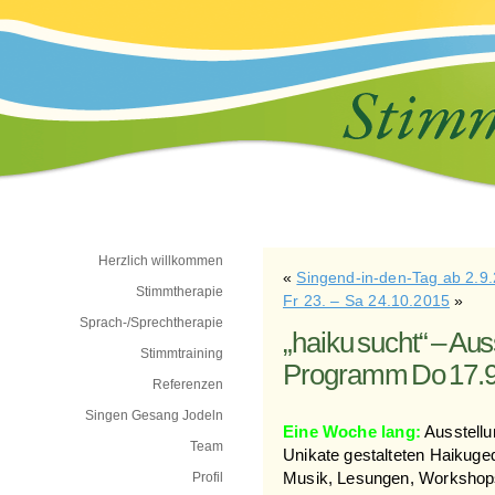
Herzlich willkommen
«
Singend-in-den-Tag ab 2.9
Stimmtherapie
Fr 23. – Sa 24.10.2015
»
Sprach-/Sprechtherapie
„haiku sucht“ – Aus
Stimmtraining
Programm Do 17.9.
Referenzen
Singen Gesang Jodeln
Eine Woche lang:
Ausstellu
Team
Unikate gestalteten Haikuge
Profil
Musik, Lesungen, Workshops, k