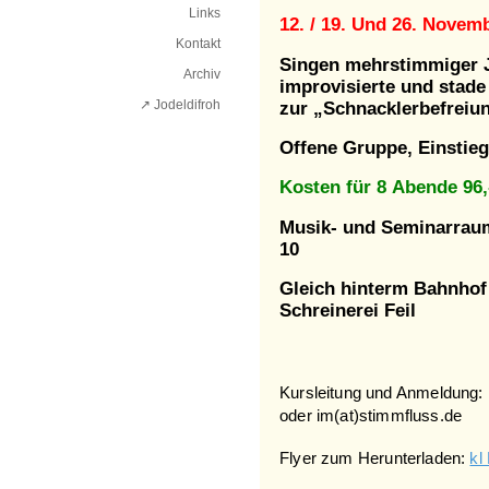
Links
12. / 19. Und 26.
Novemb
Kontakt
Singen mehrstimmiger Jo
Archiv
improvisierte und stad
↗ Jodeldifroh︎
zur „Schnacklerbefreiu
Offene Gruppe, Einstieg
Kosten für 8 Abende 96,
Musik- und Seminarrau
10
Gleich hinterm Bahnhof 
Schreinerei Feil
Kursleitung und Anmeldung:
oder im(at)stimmfluss.de
Flyer zum Herunterladen:
kl