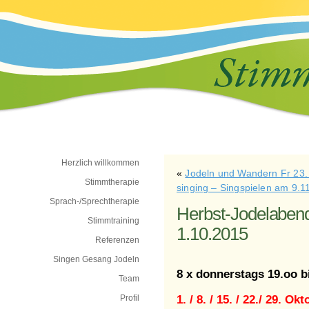
Herzlich willkommen
«
Jodeln und Wandern Fr 23.
Stimmtherapie
singing – Singspielen am 9.1
Sprach-/Sprechtherapie
Herbst-Jodelabend
Stimmtraining
1.10.2015
Referenzen
Singen Gesang Jodeln
8 x donnerstags 19.oo b
Team
1. / 8. / 15. / 22./ 29. Ok
Profil