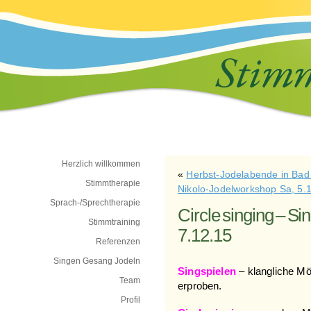
Herzlich willkommen
«
Herbst-Jodelabende in Bad
Stimmtherapie
Nikolo-Jodelworkshop Sa, 5.
Sprach-/Sprechtherapie
Circle singing – Si
Stimmtraining
7.12.15
Referenzen
Singen Gesang Jodeln
Singspielen
– klangliche Mö
Team
erproben.
Profil