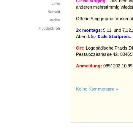
Circle singing
– aus dem Mo
Links
anderen mehrstimmig wieder
Kontakt
Offene Singgruppe. Vorkenntn
Archiv
↗ Jodeldifroh︎
2x montags
: 9.11. und 7.1
Abend:
5,- €
als Startpreis
.
Ort:
Logopädische Praxis Di
Pestalozzistrasse 42, 804
Anmeldung:
089/ 202 10 99
Keine Kommentare »