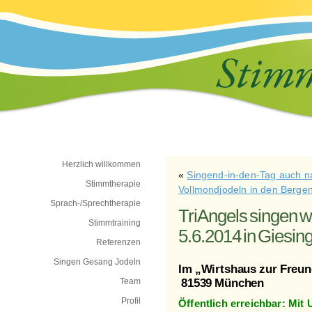
Herzlich willkommen
«
Singend-in-den-Tag auch n
Stimmtherapie
Vollmondjodeln in den Berge
Sprach-/Sprechtherapie
TriAngels singen w
Stimmtraining
5.6.2014 in Giesin
Referenzen
Singen Gesang Jodeln
Im „Wirtshaus zur Freund
Team
81539 München
Profil
Öffentlich erreichbar: Mit 