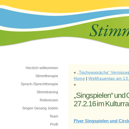
Herzlich willkommen
«
„Tischgespräche“ Vernissage
Stimmtherapie
Home
|
Weltfrauentag am 13.
Sprach-/Sprechtherapie
»
Stimmtraining
„Singspielen“ und 
Referenzen
27.2.16 im Kulturr
Singen Gesang Jodeln
Team
Flyer Singspielen und Circl
Profil