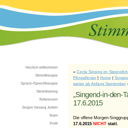
Herzlich willkommen
«
Circle Singing im Stegreifc
Stimmtherapie
Pfingstferien
|
Home
|
Singen
Sprach-/Sprechtherapie
weiter ab Anfang September
Stimmtraining
„Singend-in-den-Ta
Referenzen
17.6.2015
Singen Gesang Jodeln
Team
Die offene Morgen-Singgrup
Profil
17.6.2015
NICHT
statt
.