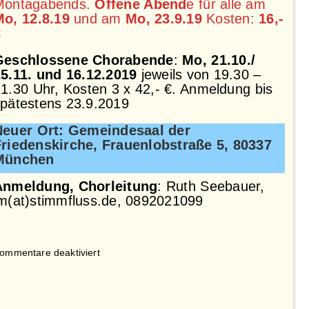
Montagabends.
Offene Abend
e für alle am
Mo, 12.8.19
und am
Mo, 23.9.19
Kosten:
16,-
€
Geschlossene Chorabende
:
Mo, 21.10./
5.11. und 16.12.2019
jeweils von 19.30 –
1.30 Uhr, Kosten 3 x 42,- €. Anmeldung bis
pätestens 23.9.2019
Neuer Ort: Gemeindesaal der
Friedenskirche, Frauenlobstraße 5, 80337
München
Anmeldung, Chorleitung
: Ruth Seebauer,
m(at)stimmfluss.de, 0892021099
für
ommentare deaktiviert
Offener
Jodelchorabend:
Mo,