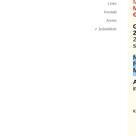
Links
Kontakt
Archiv
↗ Jodeldifroh︎
2
2
s
i
K