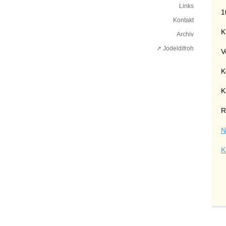
Links
1
Kontakt
K
Archiv
↗ Jodeldifroh︎
V
K
K
R
N
K