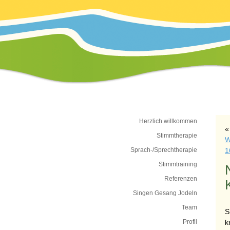
Herzlich willkommen
Stimmtherapie
W
Sprach-/Sprechtherapie
1
Stimmtraining
Referenzen
Singen Gesang Jodeln
Team
S
Profil
k