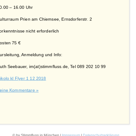
0.00 – 16.00 Uhr
ulturraum Prien am Chiemsee, Ernsdorferstr. 2
orkenntnisse nicht erforderlich
osten 75 €
ursleitung, Anmeldung und Info:
uth Seebauer, im(at)stimmfluss.de, Tel 089 202 10 99
ikolo kl Flyer 1 12 2018
eine Kommentare »
© by Stimmfluss in München |
Impressum
|
Datenschutzerklärung