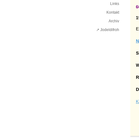
Links
6
Kontakt
1
Archiv
E
↗ Jodeldifroh︎
N
S
W
R
D
K