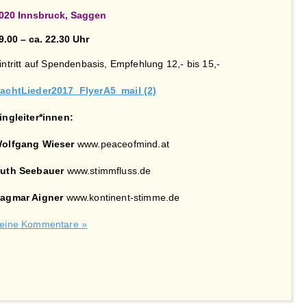
020 Innsbruck, Saggen
9.00 – ca. 22.30 Uhr
intritt auf Spendenbasis, Empfehlung 12,- bis 15,-
achtLieder2017_FlyerA5_mail (2)
ingleiter*innen:
olfgang Wieser
www.peaceofmind.at
uth Seebauer
www.stimmfluss.de
agmar Aigner
www.kontinent-stimme.de
eine Kommentare »