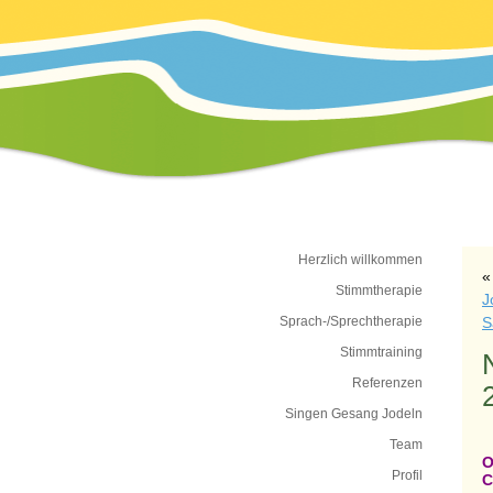
Herzlich willkommen
Stimmtherapie
J
Sprach-/Sprechtherapie
S
Stimmtraining
N
Referenzen
Singen Gesang Jodeln
Team
O
Profil
C