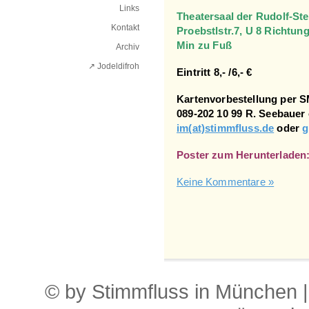
Links
Theatersaal der Rudolf-Ste
Kontakt
Proebstlstr.7, U 8 Richtun
Min zu Fuß
Archiv
↗ Jodeldifroh︎
Eintritt 8,- /6,- €
Kartenvorbestellung per SM
089-202 10 99 R. Seebauer 
im(at)stimmfluss.de
oder
g
Poster zum Herunterladen
Keine Kommentare »
© by Stimmfluss in München 