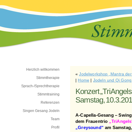
Herzlich willkommen
«
Jodelworkshop „Mantra der
Stimmtherapie
|
Home
|
Jodeln und Qi Gong 
Sprach-/Sprechtherapie
Konzert „TriAngel
Stimmtraining
Samstag, 10.3.20
Referenzen
Singen Gesang Jodeln
A-Capella-Gesang – Swing,
Team
dem Frauentrio
„TriAngels
Profil
„Greysound“
am Samstag, 