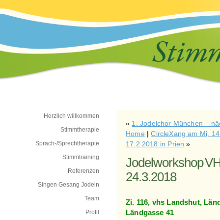
Herzlich willkommen
«
1. Jodelchor München – nä
Stimmtherapie
Home
|
CircleXang am Mi, 14
Sprach-/Sprechtherapie
17.2.2018 in Prien
»
Stimmtraining
Jodelworkshop VH
Referenzen
24.3.2018
Singen Gesang Jodeln
Team
Zi. 116, vhs Landshut, Län
Profil
Ländgasse 41