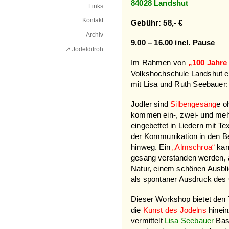
84028 Landshut
Links
Kontakt
Gebühr: 58,- €
Archiv
9.00 – 16.00 incl. Pause
↗ Jodeldifroh︎
Im Rahmen von
„100 Jahre
Volkshochschule Landshut 
mit Lisa und Ruth Seebauer:
Jodler sind
Silbengesäng
e o
kommen ein-, zwei- und mehr
eingebettet in Liedern mit Te
der Kommunikation in den B
hinweg. Ein
„Almschroa“
kann
gesang verstanden werden, 
Natur, einem schönen Ausbli
als spontaner Ausdruck des
Dieser Workshop bietet den T
die
Kunst des Jodelns
hinei
vermittelt
Lisa Seebauer
Basi