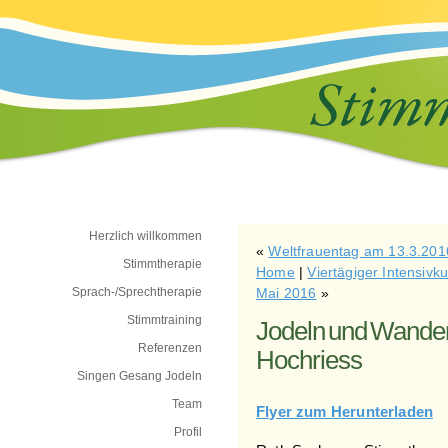
Herzlich willkommen
«
Weltfrauentag am 13.3.201
Stimmtherapie
Home
|
Viertägiger Intensivk
Sprach-/Sprechtherapie
Mai 2016
»
Stimmtraining
Jodeln und Wandern
Referenzen
Hochriess
Singen Gesang Jodeln
Team
Flyer zum Herunterladen
Profil