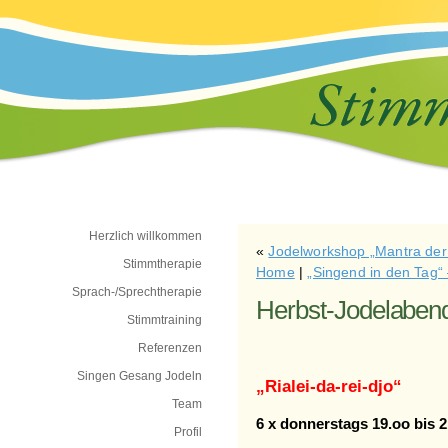
Herzlich willkommen
«
Jodelworkshop „Mantra der 
Stimmtherapie
Home
|
„Singend in den Tag
Sprach-/Sprechtherapie
Herbst-Jodelabend
Stimmtraining
Referenzen
Singen Gesang Jodeln
„Rialei-da-rei-djo“
Team
6 x donnerstags 19.oo bis 
Profil