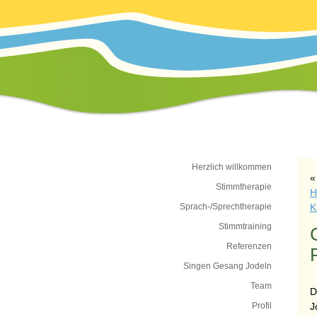
Herzlich willkommen
Stimmtherapie
H
Sprach-/Sprechtherapie
K
Stimmtraining
Referenzen
Singen Gesang Jodeln
Team
D
Profil
J