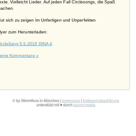
exte. Vielleicht Lieder. Auf jeden Fall Circlesongs, die Spaß
achen.
ut sich zu zeigen im Unfertigen und Unperfekten
lyer zum Herunterladen:
ircleXang 5.5.2018 DINA 4
eine Kommentare »
© by Stimmfluss in München |
Impressum
|
Datenschutzerklärung
unterstützt mit ♥ durch
aurum:media