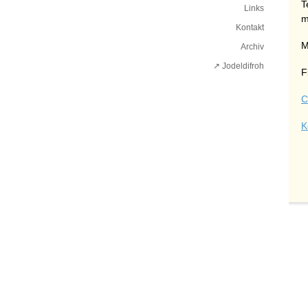
T
Links
m
Kontakt
M
Archiv
↗ Jodeldifroh︎
F
C
K