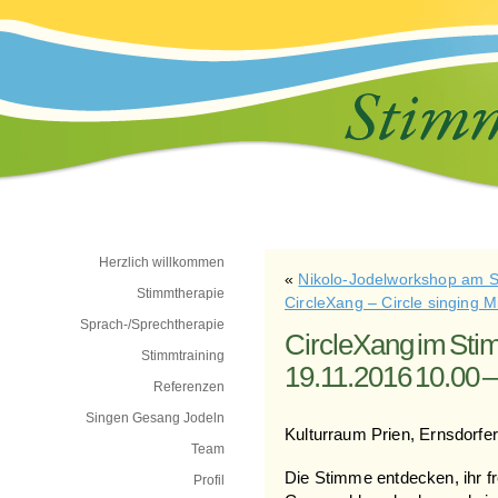
Herzlich willkommen
«
Nikolo-Jodelworkshop am 
Stimmtherapie
CircleXang – Circle singing M
Sprach-/Sprechtherapie
CircleXang im Stim
Stimmtraining
19.11.2016 10.00 –
Referenzen
Singen Gesang Jodeln
Kulturraum Prien, Ernsdorfer
Team
Die Stimme entdecken, ihr fr
Profil