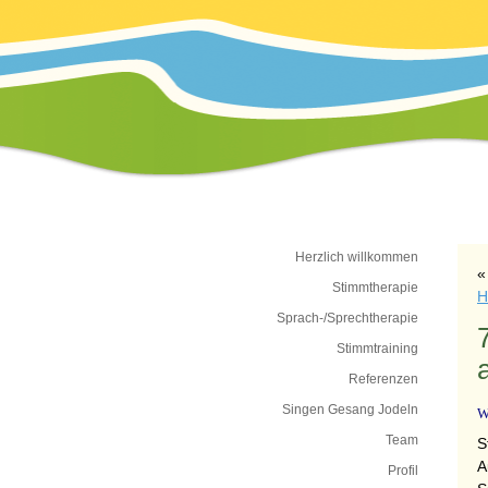
Herzlich willkommen
Stimmtherapie
H
Sprach-/Sprechtherapie
Stimmtraining
Referenzen
Singen Gesang Jodeln
W
Team
S
A
Profil