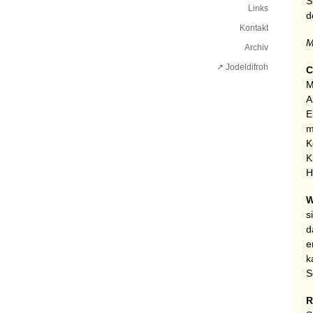
S
Links
d
Kontakt
M
Archiv
↗ Jodeldifroh︎
C
M
A
E
m
K
K
H
W
s
d
e
k
S
R