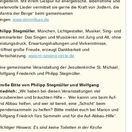
ingleiterin. Mit ihrem Gespür für energetische, lebensfrohe und
eelenvolle Lieder vermittelt sie gerne die Kraft von Jodlern, die
Mantra der Berge“ beim gemeinsamen
ingen.
www.stimmfluss.de
hilipp Stegmüller
, München, Lichtgestalter, Musiker, Sing- und
eminarleiter. Das Singen und Musizieren mit Jung und Alt, ohne
eistungsdruck, Erwartungshaltungen und Vorkenntnisse,
röffnet große Freude, erzeugt Dankbarkeit und
ertschätzung.
www.m-singing-circle.de
ine gemeinsame Veranstaltung der Jesuitenkirche St. Michael,
olfgang Friederich und Philipp Stegmüller.
roße Bitte von Philipp Stegmüller und Wolfgang
riedrich:
„Wir haben bei diesen Veranstaltungen viel
orzubereiten und bräuchten Hilfe – Wer kannn uns beim Auf-
nd Abbau helfen, und wer ist bereit, eine „Schicht“ beim
pendensammeln zu helfen? Bittte meldet euch bei Marion und
olfgang Friedrich fürs Sammeln und für die Auf-Abbau-Hilfe“.
ichtiger Hinweis: Es sind keine Toiletten in der Kirche