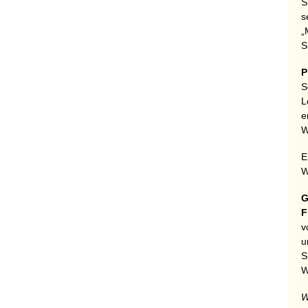
S
s
„
S
P
S
L
e
W
E
W
G
F
v
u
S
W
W