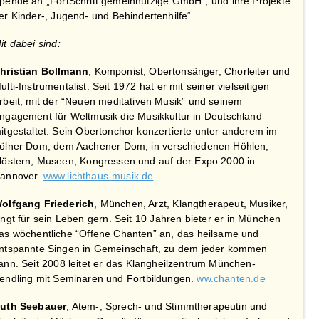
pende an „FortSchritt gemeinnützige GmbH“, und ihre Projekte
er Kinder-, Jugend- und Behindertenhilfe“
it dabei sind:
hristian Bollmann
, Komponist, Obertonsänger, Chorleiter und
ulti-Instrumentalist. Seit 1972 hat er mit seiner vielseitigen
rbeit, mit der “Neuen meditativen Musik” und seinem
ngagement für Weltmusik die Musikkultur in Deutschland
itgestaltet. Sein Obertonchor konzertierte unter anderem im
ölner Dom, dem Aachener Dom, in verschiedenen Höhlen,
löstern, Museen, Kongressen und auf der Expo 2000 in
annover.
www.lichthaus-musik.de
olfgang Friederich
, München, Arzt, Klangtherapeut, Musiker,
ingt für sein Leben gern. Seit 10 Jahren bieter er in München
as wöchentliche “Offene Chanten” an, das heilsame und
ntspannte Singen in Gemeinschaft, zu dem jeder kommen
ann. Seit 2008 leitet er das Klangheilzentrum München-
endling mit Seminaren und Fortbildungen.
ww.chanten.de
uth Seebauer
, Atem-, Sprech- und Stimmtherapeutin und