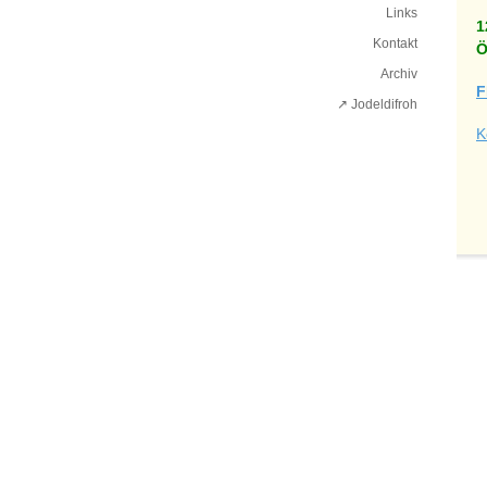
Links
1
Kontakt
Ö
Archiv
F
↗ Jodeldifroh︎
K