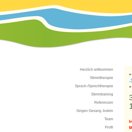
Herzlich willkommen
Stimmtherapie
„
Sprach-/Sprechtherapie
»
Stimmtraining
3
Referenzen
Singen Gesang Jodeln
Team
I
Profil
M