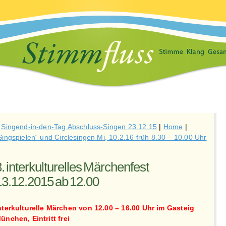
«
Singend-in-den-Tag Abschluss-Singen 23.12.15
|
Home
|
Singspielen“ und Circlesingen Mi, 10.2.16 früh 8.30 – 10.00 Uhr
. interkulturelles Märchenfest
13.12.2015 ab 12.00
nterkulturelle Märchen von 12.00 – 16.00 Uhr im Gasteig
ünchen, Eintritt frei