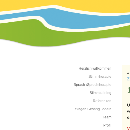
Herzlich willkommen
Stimmtherapie
Z
Sprach-/Sprechtherapie
Stimmtraining
Referenzen
U
Singen Gesang Jodeln
w
d
Team
Profil
V