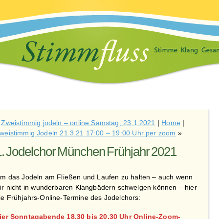
«
Zweistimmig jodeln – online Samstag, 23.1.2021
|
Home
|
weistimmig Jodeln 21.3.21 17:00 – 19:00 Uhr per zoom
»
1. Jodelchor München Frühjahr 2021
m das Jodeln am Fließen und Laufen zu halten – auch wenn
ir nicht in wunderbaren Klangbädern schwelgen können – hier
ie Frühjahrs-Online-Termine des Jodelchors:
ier Sonntagabende 18.30 bis 20.30 Uhr Online-Zoom-