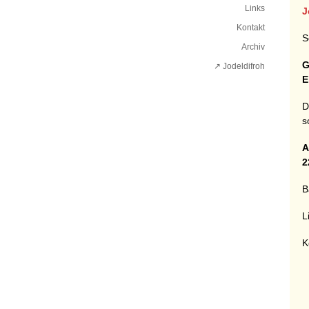
Links
J
Kontakt
S
Archiv
G
↗ Jodeldifroh︎
E
D
s
A
2
B
L
K