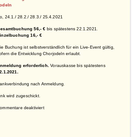
odeln
o, 24.1./ 28.2./ 28.3./ 25.4.2021
esamtbuchung 56,- €
bis spätestens 22.1.2021.
inzelbuchung 16,- €
ie Buchung ist selbstverständlich für ein Live-Event gültig,
ofern die Entwicklung Chorjodeln erlaubt.
nmeldung erforderlich.
Vorauskasse bis spätestens
2.1.2021.
ankverbindung nach Anmeldung.
ink wird zugeschickt.
für
ommentare deaktiviert
1.
Jodelchor
München
Frühjahr